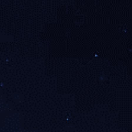
可忽视的一股力量，其
前行，相信都有可能创
，加快成长步伐，共同
下一篇：
世界杯巡礼：荷兰后防虽强却难掩中