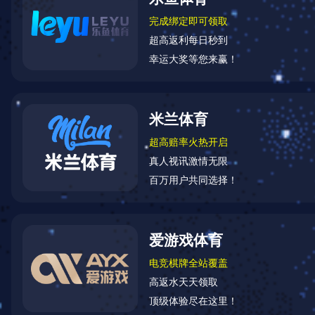
哈登
在当今的篮球世界中，
骑士队的一名节奏掌
将从四个方面详细探