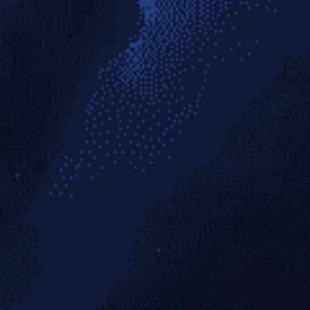
，如果继续发挥这样的优势和潜力，那么骑士有望走得更远。而
其掌控节奏能力。如果他能够持之以恒地维持这样的表现，对手
能会引发联盟内其他球队采取类似战略，以增强自己的竞争实力
更加重视控卫的位置配置及其角色定位。而这一变革趋势，将进
不断提升，同时也促使各大明星选手不断完善自身技能，以适应
希望继续前行，仅靠单一明星难以支撑，需要更多像哈顿一样具
我们期待看到一个更加强大的骑士，以及他们带给我们的震撼表
实现自我蜕变，共同书写属于他们新时代篇章！
哈登转型掌控节奏助骑士逆转天王山成最强杀招”，我们可以看
如何改变了一整支球队乃至联盟格局。从个人技能到团队协作，