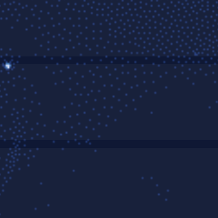
转型掌控节奏助骑士逆转天王山成最
2026-06-30 13:28
64 次阅读
首页
/
体育新闻
控球后卫的角色日益重要，而詹姆斯·哈登凭借其卓越的球技和
控者。在关键时刻，他帮助骑士逆转了天王山之战，成为球队获
讨哈登如何通过掌控比赛节奏，影响骑士队的整体表现，并助力