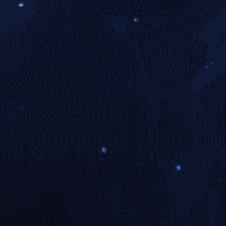
度，都体现出他作为
带来的变化值得所有
未来，我们期待看到
造出新的传奇故事。
推动中国篮球事业发
上一篇：
麦克法兰高度评价恩佐全场表现出…