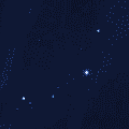
整与执行
执行力是决定胜负的重要因素之一。哈登作为核心球员，在战术
不同对手制定了相应策略，而哈登则负责在场上进行具体落实。
活调整进攻方式，从而提高了战术执行效率。
之战中，当对方防守出现漏洞时，哈登果断选择突破，并吸引防
。这种快速反应和精准决策，让骑士能够以最优解应对各种复杂
能，使全队形成良性互动，共同致力于实现既定目标。
管不是以此闻名，但哈登也开始强调自己在防守端的重要性。他
极拦截和逼抢来增加对方失误率，这样不仅保护了自身篮筐安全
争力。
质与领导力