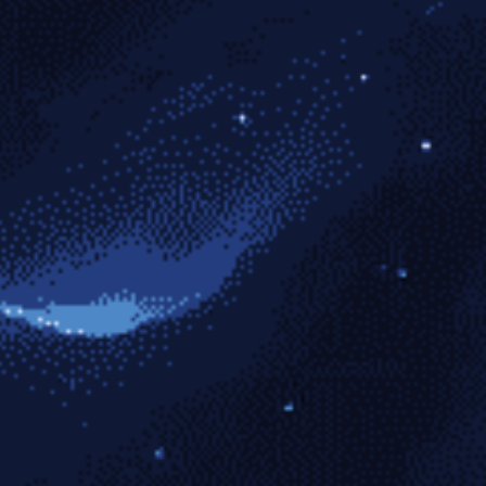
展趋势，可以预见到
登入驻后的影响力及
方法。
同时，这一模式也可
中，各支球队必然会
展，使得比赛观赏性
综上所述，如果骑士
而伴随赛事的发展，
年轻选手受到启发，
总结：
总而言之，通过分析“
据层面，更是在于他