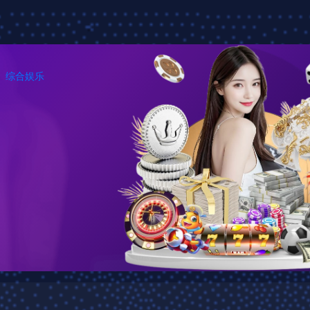
全天更新 ·
ht
同步
无论您身在何处，
hth网站
定的观赛体验。
下载客户端
网页