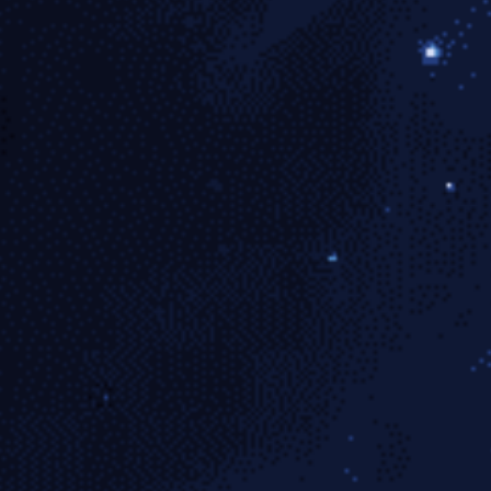
篮球是一项高强度、
了极佳的大心脏特质
策。此外，在逆转过
了整个团队抗压能力
同时，作为经验丰富
持。在场上，他积极
这种领导力正是很多
另外，对待失败或低
重新振作，这种不屈
愿意跟随他一起拼搏
4、未来比
随着季后赛深入，一