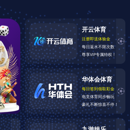
App
公司
体育
注册入口
简介
新闻
h网站登录入口
赛事实时
登录入口APP
为您带来高速、高清、稳
端访问