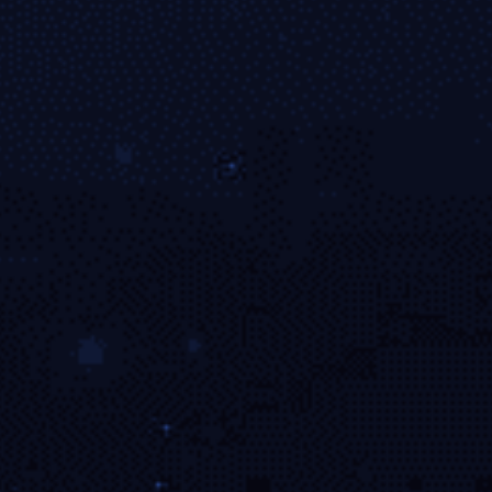
#3
#
露伊劳拉即将加盟利
英媒报道FIFA计划举办以色
列与巴勒
-26
推荐
2026-08-02
推荐
联系我们
新疆维吾尔自治区乌鲁木齐市天山区光明路56号830002