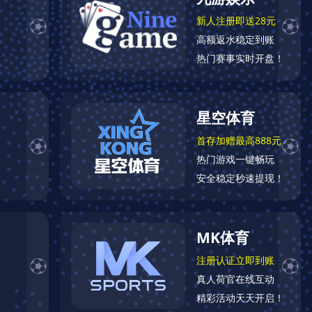
强杀招
战术智商，成功转型为
胜的重要杀手锏。本文
球队在季后赛中取得突