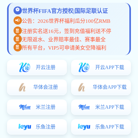
追梦之路：国王与篮网的失败教训
与奇才等队的高位签启示